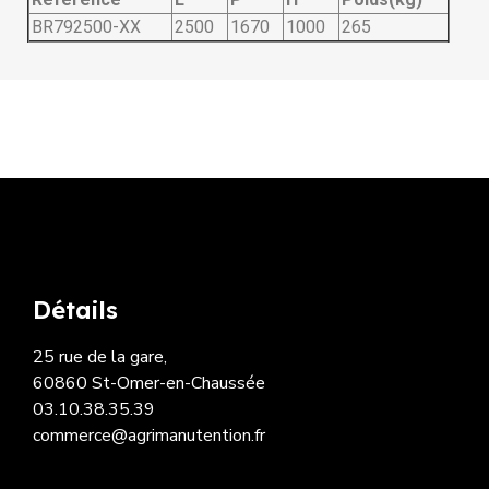
BR792500-XX
2500
1670
1000
265
Détails
25 rue de la gare,
60860 St-Omer-en-Chaussée
03.10.38.35.39
commerce@agrimanutention.fr