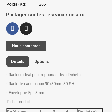
Poids (Kg)
265
Partager sur les réseaux sociaux
Nous contacter
Détails
Options
- Racleur idéal pour repousser les déchets
- Raclette caoutchouc 90x30mm 80 SH
- Enveloppe Ep : 8mm
Fiche produit
Référence
L
P
H
Poids(kg)