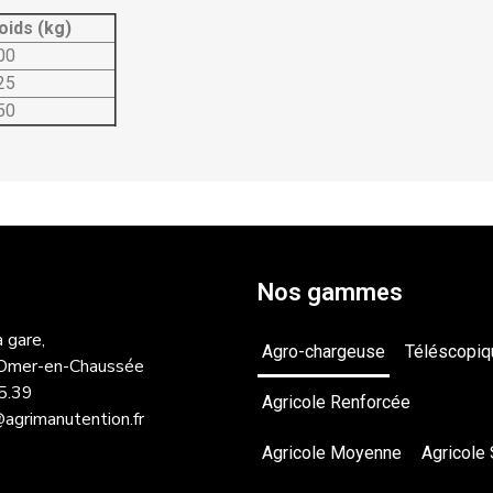
oids (kg)
00
25
50
Nos gammes
 gare,
Agro-chargeuse
Téléscopiq
Omer-en-Chaussée
5.39
Agricole Renforcée
grimanutention.fr
Agricole Moyenne
Agricole