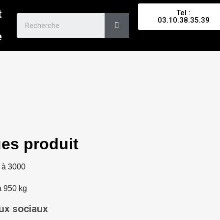
t
Tel :
03.10.38.35.39
e
ues produit
 à 3000
à 950 kg
aux sociaux