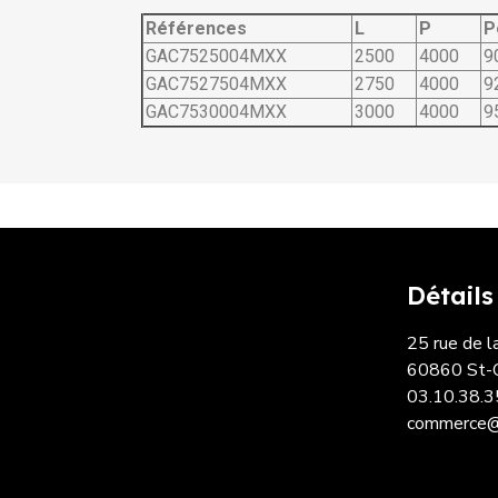
Références
L
P
P
GAC7525004MXX
2500
4000
9
GAC7527504MXX
2750
4000
9
GAC7530004MXX
3000
4000
9
Détails
25 rue de la
60860 St-
03.10.38.3
commerce@a