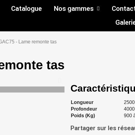
Catalogue
Nos gammes
Contac
Galeri
GAC75 - Lame remonte tas
emonte tas
Caractéristiq
Longueur
2500
Profondeur
4000
Poids (Kg)
900 
Partager sur les rése