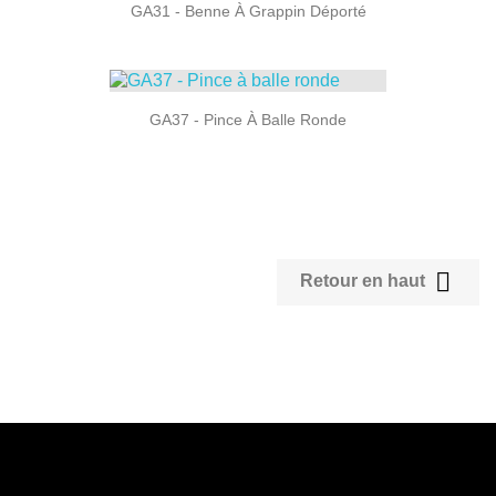
GA31 - Benne À Grappin Déporté
GA37 - Pince À Balle Ronde
Affichage 1-12 de 12 article(s)

Retour en haut