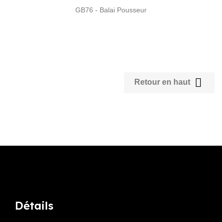
GB76 - Balai Pousseur
Affichage 1-2 de 2 article(s)

Retour en haut
Détails